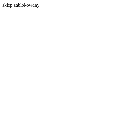
s
klep zablokowany