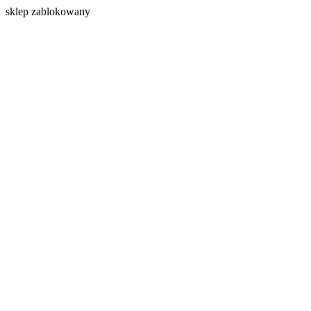
s
klep zablokowany