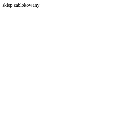
s
klep zablokowany