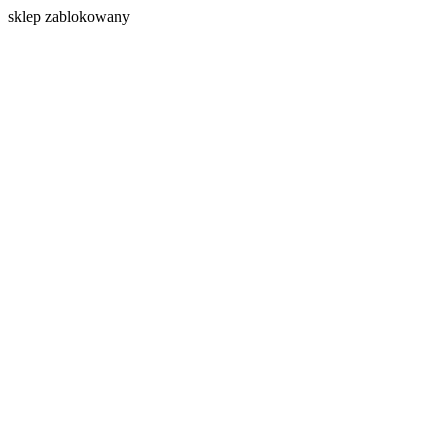
s
klep zablokowany