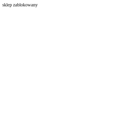
s
klep zablokowany